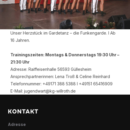
Unser Herzstück im Gardetanz – die Funkengarde. I Ab
16 Jahren.
Trainingszeiten: Montags & Donnerstags 19:30 Uhr –
21:30 Uhr
Adresse: Raiffeisenhalle 56593 Güllesheim
Ansprechpartnerinnen: Lena Troß & Celine Reinhard
Telefonnummer: +49171 388 5388 I +49151 65416909
E-Mail: jugendwart@kg-willroth.de
KONTAKT
Adresse