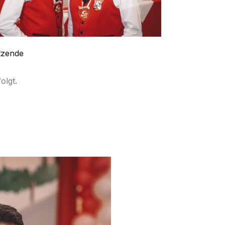
tzende
olgt.