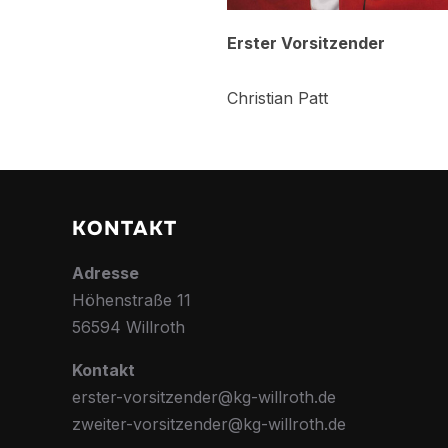
Erster Vorsitzender
Christian Patt
KONTAKT
Adresse
Höhenstraße 11
56594 Willroth
Kontakt
erster-vorsitzender@kg-willroth.de
zweiter-vorsitzender@kg-willroth.de